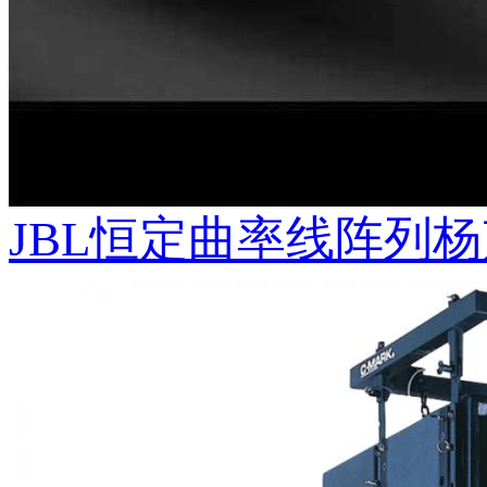
JBL恒定曲率线阵列